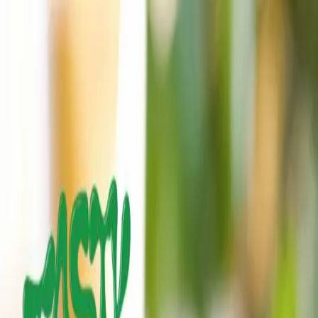
WELCOME PARTNERS
PARTNER LOGIN
Home
Library
WELCOME PARTNERS
PARTNER LOGIN
Back to Dashboard
Ocean Tacos
Food Truck
La pasión por los tacos de pescado comienza en la tierra